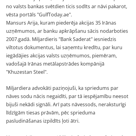
no valsts bankas svētdien ticis sodīts ar nāvi pakarot,
vēsta portāls "GulfToday.ae".
Mansurs Arija, kuram piederēja akcijas 35 Irānas
uzņēmumos, ar banku apkrāpšanu sācis nodarboties
2007.gadā. Miljardieris "Bank Saderat" iesniedzis
viltotus dokumentus, lai saņemtu kredītu, par kuru
iegādājies akcijas valsts uzņēmumos, piemēram,
vadošajā Irānas metālapstrādes kompānijā
"Khuzestan Steel".
Miljardiera advokāti paziņojuši, ka spriedums par
nāves sodu nācis negaidīti, par tā iespējamību neesot
bijuši nekādi signāli. Arī pats nāvessods, neraksturīgi
līdzīgām tiesas prāvām, pēc sprieduma
pasludināšanas izpildīts ļoti ātri.