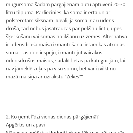
mugursoma šādam pārgājienam būtu aptuveni 20-30
litru tilpuma. Pārliecinies, ka soma ir ērta un ar
polsterētām siksnām. Ideāli, ja soma ir arī ūdens
droša, tad nebūs jāsatraucās par pēkšņu lietu, upes
šķēršošanu vai somas nolikšanu uz zemes. Alternatīva
ir ūdensdroša maisa izmantošana lietām kas atrodas
somā. Tas dod iespēju, izmantojot vairākus
ūdensdrošos maisus, sadalīt lietas pa kategorijām, lai
nav jāmeklē zeķes pa visu somu, bet var izvilkt no
mazā maisiņa ar uzrakstu "Zeķes""
2. Ko ņemt līdzi vienas dienas pārgājienā?
Apģērbs un apavi
Slāņveida apģērbs: Rudenī laikapstākļi var būt mainīgi,