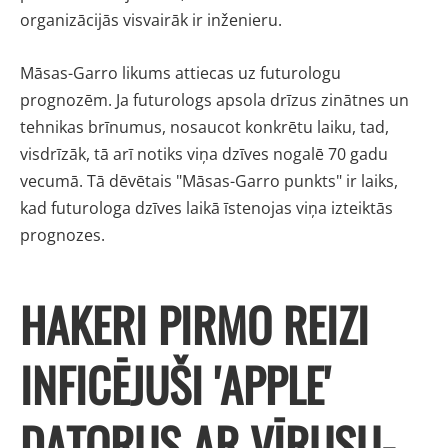
organizācijās visvairāk ir inženieru.
Māsas-Garro likums attiecas uz futurologu
prognozēm. Ja futurologs apsola drīzus zinātnes un
tehnikas brīnumus, nosaucot konkrētu laiku, tad,
visdrīzāk, tā arī notiks viņa dzīves nogalē 70 gadu
vecumā. Tā dēvētais "Māsas-Garro punkts" ir laiks,
kad futurologa dzīves laikā īstenojas viņa izteiktās
prognozes.
HAKERI PIRMO REIZI
INFICĒJUŠI 'APPLE'
DATORUS AR VĪRUSU-