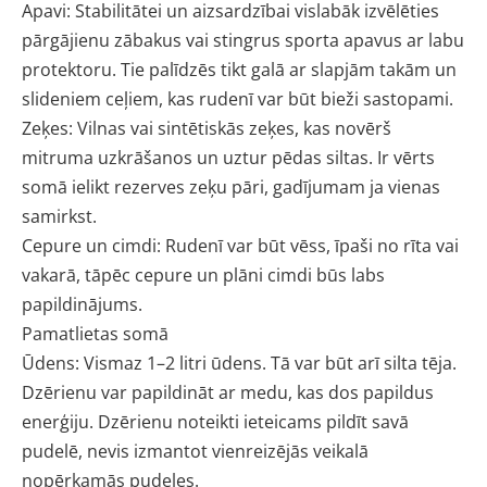
Apavi: Stabilitātei un aizsardzībai vislabāk izvēlēties
pārgājienu zābakus vai stingrus sporta apavus ar labu
protektoru. Tie palīdzēs tikt galā ar slapjām takām un
slideniem ceļiem, kas rudenī var būt bieži sastopami.
Zeķes: Vilnas vai sintētiskās zeķes, kas novērš
mitruma uzkrāšanos un uztur pēdas siltas. Ir vērts
somā ielikt rezerves zeķu pāri, gadījumam ja vienas
samirkst.
Cepure un cimdi: Rudenī var būt vēss, īpaši no rīta vai
vakarā, tāpēc cepure un plāni cimdi būs labs
papildinājums.
Pamatlietas somā
Ūdens: Vismaz 1–2 litri ūdens. Tā var būt arī silta tēja.
Dzērienu var papildināt ar medu, kas dos papildus
enerģiju. Dzērienu noteikti ieteicams pildīt savā
pudelē, nevis izmantot vienreizējās veikalā
nopērkamās pudeles.