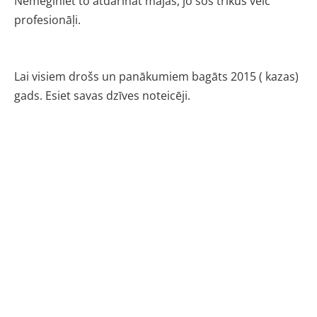
Nemēģiniet to atdarināt mājās, jo šos trikus veic
profesionāļi.
Lai visiem drošs un panākumiem bagāts 2015 ( kazas)
gads. Esiet savas dzīves noteicēji.