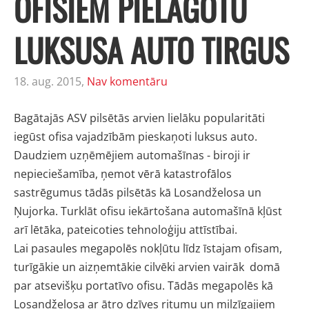
OFISIEM PIELĀGOTU
LUKSUSA AUTO TIRGUS
18. aug. 2015,
Nav komentāru
Bagātajās ASV pilsētās arvien lielāku popularitāti
iegūst ofisa vajadzībām pieskaņoti luksus auto.
Daudziem uzņēmējiem automašīnas - biroji ir
nepieciešamība, ņemot vērā katastrofālos
sastrēgumus tādās pilsētās kā Losandželosa un
Ņujorka. Turklāt ofisu iekārtošana automašīnā kļūst
arī lētāka, pateicoties tehnoloģiju attīstībai.
Lai pasaules megapolēs nokļūtu līdz īstajam ofisam,
turīgākie un aizņemtākie cilvēki arvien vairāk domā
par atsevišķu portatīvo ofisu. Tādās megapolēs kā
Losandželosa ar ātro dzīves ritumu un milzīgajiem