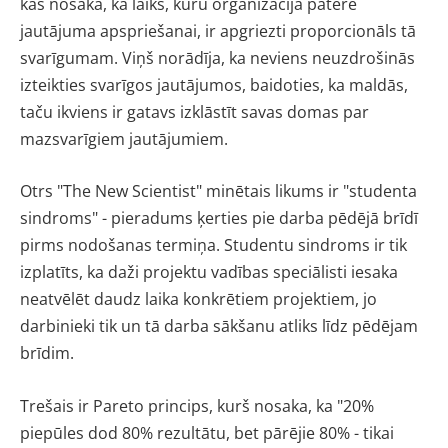
kas nosaka, ka laiks, kuru organizācija patērē
jautājuma apspriešanai, ir apgriezti proporcionāls tā
svarīgumam. Viņš norādīja, ka neviens neuzdrošinās
izteikties svarīgos jautājumos, baidoties, ka maldās,
taču ikviens ir gatavs izklāstīt savas domas par
mazsvarīgiem jautājumiem.
Otrs "The New Scientist" minētais likums ir "studenta
sindroms" - pieradums ķerties pie darba pēdējā brīdī
pirms nodošanas termiņa. Studentu sindroms ir tik
izplatīts, ka daži projektu vadības speciālisti iesaka
neatvēlēt daudz laika konkrētiem projektiem, jo
darbinieki tik un tā darba sākšanu atliks līdz pēdējam
brīdim.
Trešais ir Pareto princips, kurš nosaka, ka "20%
piepūles dod 80% rezultātu, bet pārējie 80% - tikai