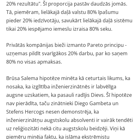
20% rezultātu". Šī proporcija pastāv daudzās jomās.
Tā, piemēram, lielākajā daļā valstu 80% īpašumu
pieder 20% iedzīvotāju, savukārt lielākajā daļā sistēmu
tikai 20% iespējamo iemeslu izraisa 80% seku.
Privātās kompānijas bieži izmanto Pareto principu -
uzņemas pildīt svarīgākos 20% darbu, par ko saņem
80% no visas apmaksas.
Brūsa Salema hipotēze minēta kā ceturtais likums, ka
nosaka, ka izglītība inženierzinātnēs ir labvēlīga
augsne uzskatiem, ka pasauli radījis Dievs. Šī hipotēze
nav pierādīta, taču zinātnieki Diego Gambeta un
Stefens Hercogs nesen demonstrēja, ka
inženierzinātņu augstskolu absolventi ir vairāk tendēti
uz reliģiozitāti nekā citu augstskolu beidzēji. Viņi kā
piemēru minēja faktu, ka islāma ekstrēmistu