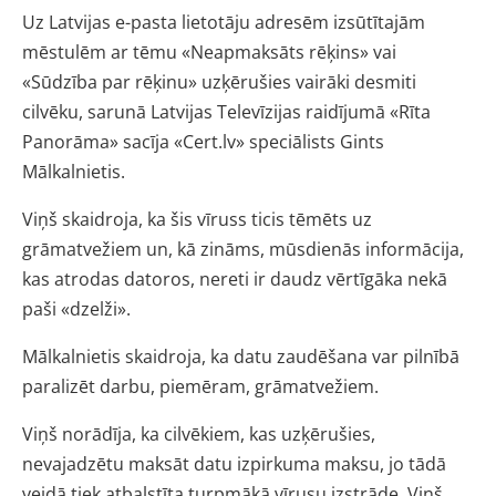
Uz Latvijas e-pasta lietotāju adresēm izsūtītajām
mēstulēm ar tēmu «Neapmaksāts rēķins» vai
«Sūdzība par rēķinu» uzķērušies vairāki desmiti
cilvēku, sarunā Latvijas Televīzijas raidījumā «Rīta
Panorāma» sacīja «Cert.lv» speciālists Gints
Mālkalnietis.
Viņš skaidroja, ka šis vīruss ticis tēmēts uz
grāmatvežiem un, kā zināms, mūsdienās informācija,
kas atrodas datoros, nereti ir daudz vērtīgāka nekā
paši «dzelži».
Mālkalnietis skaidroja, ka datu zaudēšana var pilnībā
paralizēt darbu, piemēram, grāmatvežiem.
Viņš norādīja, ka cilvēkiem, kas uzķērušies,
nevajadzētu maksāt datu izpirkuma maksu, jo tādā
veidā tiek atbalstīta turpmākā vīrusu izstrāde. Viņš