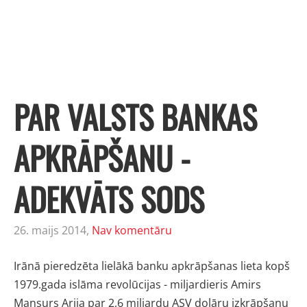
PAR VALSTS BANKAS
APKRĀPŠANU -
ADEKVĀTS SODS
26. maijs 2014,
Nav komentāru
Irānā pieredzēta lielākā banku apkrāpšanas lieta kopš
1979.gada islāma revolūcijas - miljardieris Amirs
Mansurs Arija par 2,6 miljardu ASV dolāru izkrāpšanu