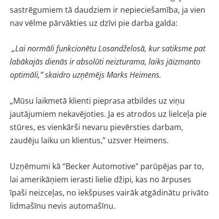
sastrēgumiem tā daudziem ir nepieciešamība, ja vien
nav vēlme pārvākties uz dzīvi pie darba galda:
„Lai normāli funkcionētu Losandželosā, kur satiksme pat
labākajās dienās ir absolūti neizturama, laiks jāizmanto
optimāli,” skaidro uzņēmējs Marks Heimens.
„Mūsu laikmetā klienti pieprasa atbildes uz viņu
jautājumiem nekavējoties. Ja es atrodos uz lielceļa pie
stūres, es vienkārši nevaru pievērsties darbam,
zaudēju laiku un klientus,” uzsver Heimens.
Uzņēmumi kā “Becker Automotive" parūpējas par to,
lai amerikāņiem ierasti lielie džipi, kas no ārpuses
īpaši neizceļas, no iekšpuses vairāk atgādinātu privāto
lidmašīnu nevis automašīnu.