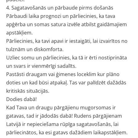
4. Sagatavošanās un pārbaude pirms došanās
Pārbaudi laika prognozi un pārliecinies, ka tava
apģērba un somas satura izvēle atbilst gaidāmajiem
apstākļiem.
Pārliecinies, ka tavi apavi ir iestaigāti, lai izvairītos no
tulznām un diskomforta.
Uzliec somu un pārliecinies, ka tā ir ērti nostiprināta
un svars ir vienmērīgi sadalīts.
Pastāsti draugam vai ģimenes loceklim kur plāno
doties un kad būsi atpakaļ. Tas var palīdzēt dažādās
kritiskās situācijās.
Dodies dabā!
Kad Tava un draugu pārgājienu mugorsomas ir
gatavas, tad ir jādodās dabā! Rudens pārgājienam
Latvijā ir nepieciešama rūpīga sagatavošanās, lai
pārliecinātos, ka esi gatavs dažādiem laikapstākļiem.