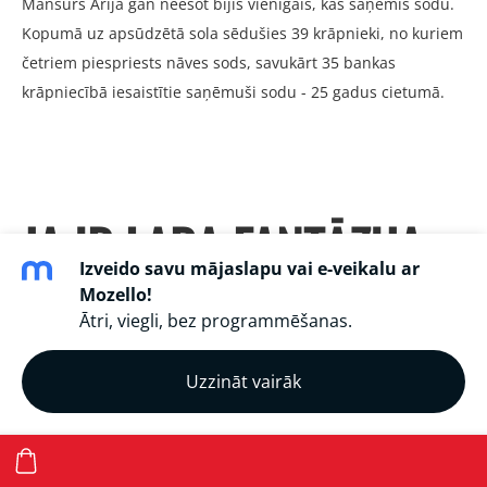
Mansurs Arija gan neesot bijis vienīgais, kas saņēmis sodu.
Kopumā uz apsūdzētā sola sēdušies 39 krāpnieki, no kuriem
četriem piespriests nāves sods, savukārt 35 bankas
krāpniecībā iesaistītie saņēmuši sodu - 25 gadus cietumā.
JA IR LABA FANTĀZIJA
Izveido savu mājaslapu vai e-veikalu ar
TAD NE TO VIEN
Mozello!
Ātri, viegli, bez programmēšanas.
IZDOMĀSI
Uzzināt vairāk
8. apr. 2014,
1 komentārs