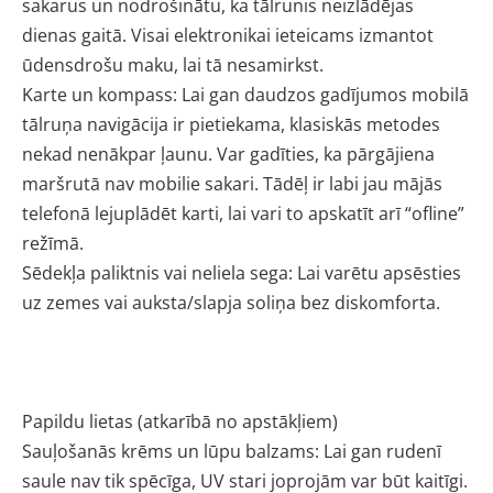
sakarus un nodrošinātu, ka tālrunis neizlādējas
dienas gaitā. Visai elektronikai ieteicams izmantot
ūdensdrošu maku, lai tā nesamirkst.
Karte un kompass: Lai gan daudzos gadījumos mobilā
tālruņa navigācija ir pietiekama, klasiskās metodes
nekad nenākpar ļaunu. Var gadīties, ka pārgājiena
maršrutā nav mobilie sakari. Tādēļ ir labi jau mājās
telefonā lejuplādēt karti, lai vari to apskatīt arī “ofline”
režīmā.
Sēdekļa paliktnis vai neliela sega: Lai varētu apsēsties
uz zemes vai auksta/slapja soliņa bez diskomforta.
Papildu lietas (atkarībā no apstākļiem)
Sauļošanās krēms un lūpu balzams: Lai gan rudenī
saule nav tik spēcīga, UV stari joprojām var būt kaitīgi.