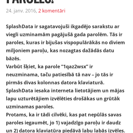
24. janv. 2016,
2 komentāri
SplashData ir sagatavojuši ikgadējo sarakstu ar
viegli uzminamām pagājušā gada parolēm. Tās ir
paroles, kuras ir bijušas vispopulārākās no diviem
miljoniem paroļu, kas nozagtas dažādās datu
bāzēs.
Varbūt šķiet, ka parole “1qaz2wsx” ir
neuzminama, taču patiesībā tā nav – jo tās ir
pirmās divas kolonnas datora klaviaturā.
SplashData iesaka interneta lietotājiem un mājas
lapu uzturētājiem izvēlēties drošākas un grūtāk
uzminamas paroles.
Protams, ka ir tādi cilvēki, kas pat nepūlās savas
paroles iegaumēt, jo 1) vajadzīgo paroļu ir daudz
un 2) datora klaviatūra piedāvā labu labās izvēles.