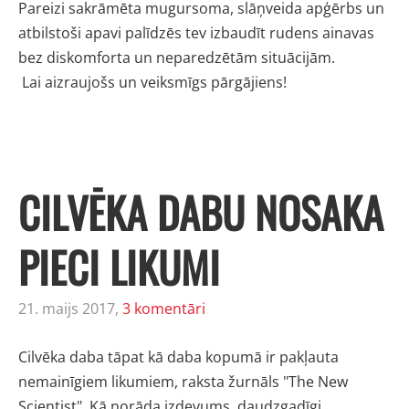
Pareizi sakrāmēta mugursoma, slāņveida apģērbs un
atbilstoši apavi palīdzēs tev izbaudīt rudens ainavas
bez diskomforta un neparedzētām situācijām.
Lai aizraujošs un veiksmīgs pārgājiens!
CILVĒKA DABU NOSAKA
PIECI LIKUMI
21. maijs 2017,
3 komentāri
Cilvēka daba tāpat kā daba kopumā ir pakļauta
nemainīgiem likumiem, raksta žurnāls "The New
Scientist". Kā norāda izdevums, daudzgadīgi