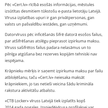
Pēc «Cert.lv» rīcībā esošās informācijas, mēstules
izsūtītas desmitiem tūkstošu e-pasta lietotāju Latvijā.
Vīrusa izplatības upuri ir gan privātpersonas, gan
valsts un pašvaldību iestādes, gan uzņēmumi.
Datorvīruss pēc inficēšanās šifrē datorā esošos failus,
par atšifrēšanas atslēgu pieprasot izpirkuma maksu.
Vīruss sašifrētos failus padara nelasāmus un to
pilnīga atgūšana bez rezerves kopijām tehniski nav
iespējama.
Krāpnieku mērķis ir saņemt izpirkuma maksu par failu
atbloķēšanu, taču «Cert.lv» neiesaka maksāt
krāpniekiem, jo tas netieši veicina šādu krimināla
rakstura aktivitāšu atbalstu.
«CTB Locker» vīruss Latvijā tiek izplatīts kopš
2014.gada nogales. Izspiedējvīrusa profilaksei var