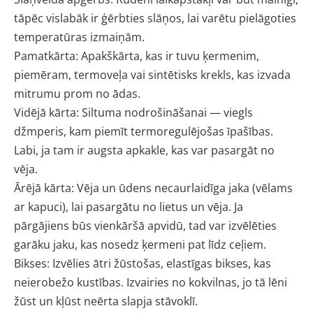
tāpēc vislabāk ir ģērbties slāņos, lai varētu pielāgoties
temperatūras izmaiņām.
Pamatkārta: Apakškārta, kas ir tuvu ķermenim,
piemēram, termoveļa vai sintētisks krekls, kas izvada
mitrumu prom no ādas.
Vidējā kārta: Siltuma nodrošināšanai — viegls
džmperis, kam piemīt termoregulējošas īpašības.
Labi, ja tam ir augsta apkakle, kas var pasargāt no
vēja.
Ārējā kārta: Vēja un ūdens necaurlaidīga jaka (vēlams
ar kapuci), lai pasargātu no lietus un vēja. Ja
pārgājiens būs vienkāršā apvidū, tad var izvēlēties
garāku jaku, kas nosedz ķermeni pat līdz ceļiem.
Bikses: Izvēlies ātri žūstošas, elastīgas bikses, kas
neierobežo kustības. Izvairies no kokvilnas, jo tā lēni
žūst un kļūst neērta slapja stāvoklī.