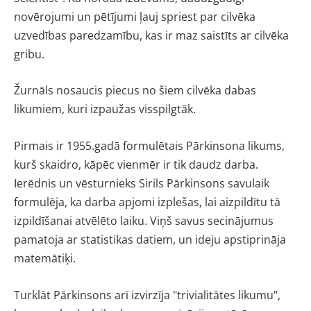
novērojumi un pētījumi ļauj spriest par cilvēka
uzvedības paredzamību, kas ir maz saistīts ar cilvēka
gribu.
Žurnāls nosaucis piecus no šiem cilvēka dabas
likumiem, kuri izpaužas visspilgtāk.
Pirmais ir 1955.gadā formulētais Pārkinsona likums,
kurš skaidro, kāpēc vienmēr ir tik daudz darba.
Ierēdnis un vēsturnieks Sirils Pārkinsons savulaik
formulēja, ka darba apjomi izplešas, lai aizpildītu tā
izpildīšanai atvēlēto laiku. Viņš savus secinājumus
pamatoja ar statistikas datiem, un ideju apstiprināja
matemātiķi.
Turklāt Pārkinsons arī izvirzīja "trivialitātes likumu",