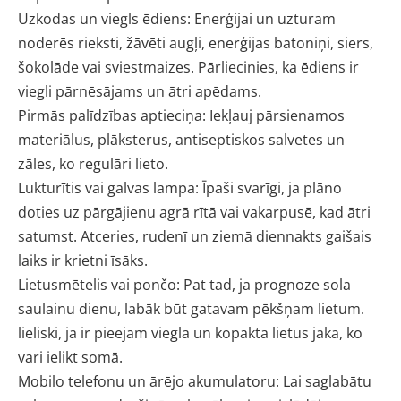
Uzkodas un viegls ēdiens: Enerģijai un uzturam
noderēs rieksti, žāvēti augļi, enerģijas batoniņi, siers,
šokolāde vai sviestmaizes. Pārliecinies, ka ēdiens ir
viegli pārnēsājams un ātri apēdams.
Pirmās palīdzības aptieciņa: Iekļauj pārsienamos
materiālus, plāksterus, antiseptiskos salvetes un
zāles, ko regulāri lieto.
Lukturītis vai galvas lampa: Īpaši svarīgi, ja plāno
doties uz pārgājienu agrā rītā vai vakarpusē, kad ātri
satumst. Atceries, rudenī un ziemā diennakts gaišais
laiks ir krietni īsāks.
Lietusmētelis vai pončo: Pat tad, ja prognoze sola
saulainu dienu, labāk būt gatavam pēkšņam lietum.
lieliski, ja ir pieejam viegla un kopakta lietus jaka, ko
vari ielikt somā.
Mobilo telefonu un ārējo akumulatoru: Lai saglabātu