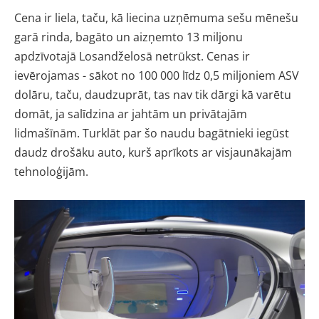
Cena ir liela, taču, kā liecina uzņēmuma sešu mēnešu
garā rinda, bagāto un aizņemto 13 miljonu
apdzīvotajā Losandželosā netrūkst. Cenas ir
ievērojamas - sākot no 100 000 līdz 0,5 miljoniem ASV
dolāru, taču, daudzuprāt, tas nav tik dārgi kā varētu
domāt, ja salīdzina ar jahtām un privātajām
lidmašīnām. Turklāt par šo naudu bagātnieki iegūst
daudz drošāku auto, kurš aprīkots ar visjaunākajām
tehnoloģijām.