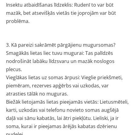
Insektu atbaidīšanas līdzeklis: Rudenī to var būt
mazāk, bet atsevišķās vietās tie joprojām var būt
problēma.
3. Kā pareizi sakrāmēt pārgājienu mugursomas?
Smagākās lietas liec tuvu mugurai: Tas palīdzēs
nodrošināt labāku līdzsvaru un mazāk noslogos
plecus.
Vieglākas lietas uz somas ārpusi: Vieglie priekšmeti,
piemēram, rezerves apģērbs vai uzkodas, var
atrasties tālāk no muguras.
Biežāk lietojamās lietas pieejamās vietās: Lietusmēteli,
karti, uzkodas vai telefonu novieto somas augšējā
daļā vai sānu kabatās, lai ātri piekļūtu. Lieliski, ja ir
soma, kurai ir pieejamas ārējās kabatas dzērienu
pudelei.