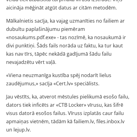
aicināja mēģināt atgūt datus ar citām metodēm.
Mālkalnietis sacīja, ka vajag uzmanīties no failiem ar
dubultu paplašinājumu piemēram
«nosaukums.pdf.exe» - tas nozīmē, ka nosaukumā ir
divi punktiņi. Šāds fails norāda uz faktu, ka tur kaut
kas nav tīrs, tāpēc nekādā gadījumā šādu failu
nevajadzētu vērt vaļā.
«Viena neuzmanīga kustība spēj nodarīt lielus
zaudējumus,» sacīja «Cert.lv» speciālists.
Jau vēstīts, ka, atverot mēstules pielikumā esošo failu,
dators tiek inficēts ar «CTB Locker» vīrusu, kas šifrē
visus datorā esošos failus. Vīruss izplatās caur failu
apmaiņas vietnēm, tādām kā failiem.lv, files.inbox.lv
un lejup.lv.