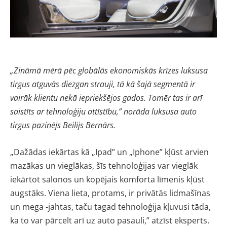
„Zināmā mērā pēc globālās ekonomiskās krīzes luksusa
tirgus atguvās diezgan strauji, tā kā šajā segmentā ir
vairāk klientu nekā iepriekšējos gados. Tomēr tas ir arī
saistīts ar tehnoloģiju attīstību,” norāda luksusa auto
tirgus pazinējs Beilijs Bernārs.
„Dažādas iekārtas kā „Ipad” un „Iphone” kļūst arvien
mazākas un vieglākas, šīs tehnoloģijas var vieglāk
iekārtot salonos un kopējais komforta līmenis kļūst
augstāks. Viena lieta, protams, ir privātās lidmašīnas
un mega -jahtas, taču tagad tehnoloģija kļuvusi tāda,
ka to var pārcelt arī uz auto pasauli,” atzīst eksperts.