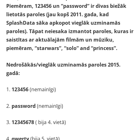
Piemēram, 123456 un “password” ir divas biežāk
lietotās paroles (jau kopš 2011. gada, kad
SplashData sāka apkopot vieglāk uzminamās
paroles). Tāpat neiesaka izmantot paroles, kuras ir
saistītas ar aktuālajām filmām un mūziku,
piemēram, “starwars”, “solo” and “princess”.
Nedrošākās/vieglāk uzminamās paroles 2015.
gadā:
1.
123456
(nemainīgi)
2.
password
(nemainīgi)
3.
12345678
( bija 4. vietā)
4.
qwerty
(bija 5. vietā)