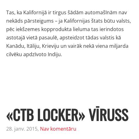
Tas, ka Kalifornijā ir tirgus šādām automašīnām nav
nekāds pārsteigums – ja Kalifornijas štats būtu valsts,
pēc iekšzemes kopprodukta lieluma tas ierindotos
astotajā vietā pasaulē, apsteidzot tādas valstis kā
Kanādu, Itāliju, Krieviju un vairāk nekā viena miljarda
cilvēku apdzīvoto Indiju.
«CTB LOCKER» VĪRUSS
28. janv. 2015,
Nav komentāru