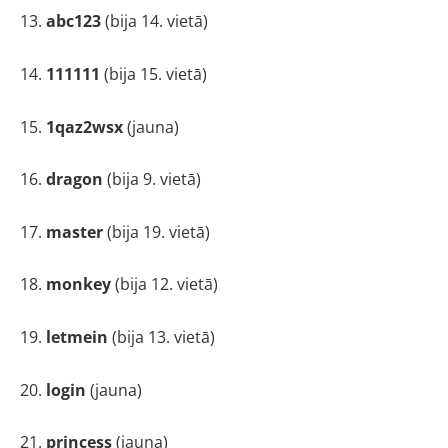
13.
abc123
(bija 14. vietā)
14.
111111
(bija 15. vietā)
15.
1qaz2wsx
(jauna)
16.
dragon
(bija 9. vietā)
17.
master
(bija 19. vietā)
18.
monkey
(bija 12. vietā)
19.
letmein
(bija 13. vietā)
20.
login
(jauna)
21.
princess
(jauna)