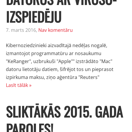
IZSPIEDĒJU
7. marts 2016,
Nav komentāru
Kibernoziedzinieki aizvadītajā nedēļas nogalē,
izmantojot programmatūru ar nosaukumu
"KeRanger", uzbrukuši "Apple"" izstrādāto "Mac"
datoru lietotāju datiem, šifrējot tos un pieprasot
izpirkuma maksu, ziņo aģentūra "Reuters"
Lasīt tālāk »
SLIKTĀKĀS 2015. GADA
PAROLES!