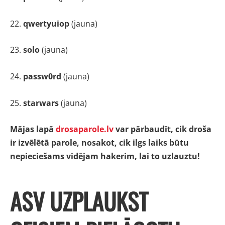
22.
qwertyuiop
(jauna)
23.
solo
(jauna)
24.
passw0rd
(jauna)
25.
starwars
(jauna)
Mājas lapā
drosaparole.lv
var pārbaudīt, cik droša
ir izvēlētā parole, nosakot, cik ilgs laiks būtu
nepieciešams vidējam hakerim, lai to uzlauztu!
ASV UZPLAUKST